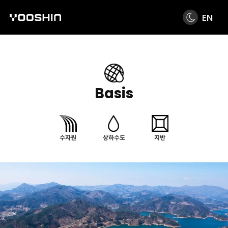
EN
Basis
수자원
상하수도
지반